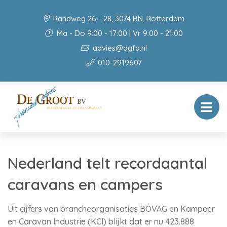
Randweg 26 - 28, 3074 BN, Rotterdam
Ma - Do 9:00 - 17:00 | Vr 9:00 - 21:00
advies@dgfa.nl
010-2919607
Nederland telt recordaantal
caravans en campers
Uit cijfers van brancheorganisaties BOVAG en Kampeer
en Caravan Industrie (KCI) blijkt dat er nu 423.888