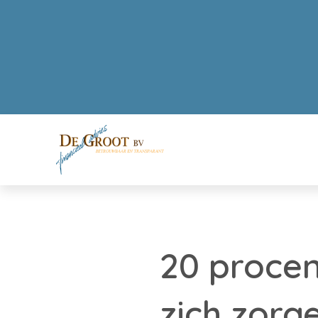
20 proce
zich zorg