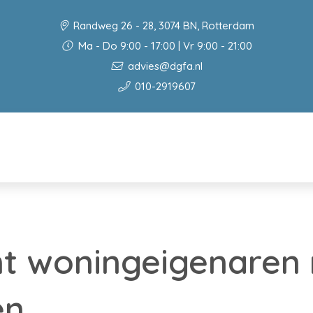
Randweg 26 - 28, 3074 BN, Rotterdam
Ma - Do 9:00 - 17:00 | Vr 9:00 - 21:00
advies@dgfa.nl
010-2919607
nt woningeigenaren
en