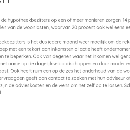
n de hypotheekbezitters op een of meer manieren zorgen. 14
len van de woonlasten, waarvan 20 procent ook wel eens ee
ekbezitters is het dus iedere maand weer moeilijk om de re
oep met een tekort aan inkomsten al actie heeft ondernomen
n te beperken. Ook van degenen waar het inkomen wel genoeg
et name op de dagelijkse boodschappen en door minder ene
st. Ook heeft ruim een op de zes het onderhoud van de woni
ervraagden geeft aan contact te zoeken met hun adviseur of
zijn de advieskosten en de wens om het zelf op te lossen. 
l.