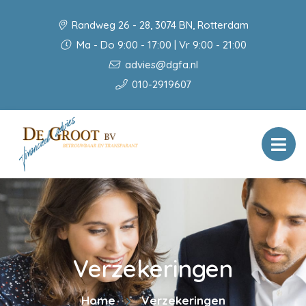
Randweg 26 - 28, 3074 BN, Rotterdam
Ma - Do 9:00 - 17:00 | Vr 9:00 - 21:00
advies@dgfa.nl
010-2919607
Verzekeringen
Home
Verzekeringen