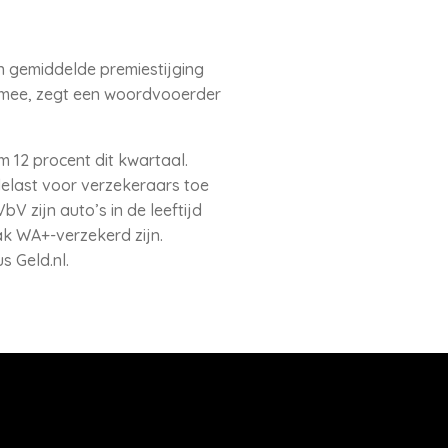
n gemiddelde premiestijging
oe mee, zegt een woordvooerder
 12 procent dit kwartaal.
delast voor verzekeraars toe
V zijn auto’s in de leeftijd
aak WA+-verzekerd zijn.
s Geld.nl.