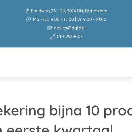
Randweg 26 - 28, 3074 BN, Rotterdam
Ma - Do 9:00 - 17:00 | Vr 9:00 - 21:00
advies@dgfa.nl
010-2919607
kering bijna 10 pro
n eerste kwartaal