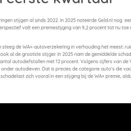
ngen stijgen al sinds 2022. In 2025 noteerde Geld.nl nog ee
perspectief valt een premiestijging van 9,2 procent tot nu t
 steeg de WA+-autoverzekering in verhouding het meest: ruim
ook al de grootste stijger. In 2025 nam de gemiddelde scha
ntal autodiefstallen met 12 procent. Volgens cijfers van de Vb
t onder autodieven. Dat is precies de categorie auto’s die v
chadelast zich vooral in een stijging bij de WA+ premie, aldu