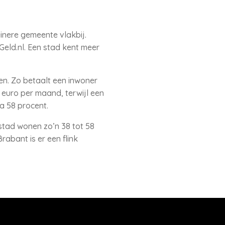
inere gemeente vlakbij.
Geld.nl. Een stad kent meer
en. Zo betaalt een inwoner
euro per maand, terwijl een
na 58 procent.
 stad wonen zo’n 38 tot 58
abant is er een flink