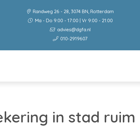
Randweg 26 - 28, 3074 BN, Rotterdam
Ma - Do 9:00 - 17:00 | Vr 9:00 - 21:00
advies@dgfa.nl
010-2919607
kering in stad ruim 