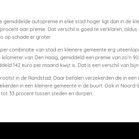
e gemiddelde autopremie in elke stad hoger ligt dan in de kle
procent aan premie. Dat verschil is goed te verklaren, aldus 
co op schade er groter.
n per combinatie van stad en kleinere gemeente erg uiteenlop
 kilometer van Den Haag, gemiddeld een premie van zo’n 90 
eld 142 euro per maand kwijt is. Dat is een verschil van bij
 grootst in de Randstad. Daar betalen verzekerden die in een
kerden in een kleinere gemeente in de buurt. Ook in Noord-Br
 tot 33 procent tussen steden en dorpen.