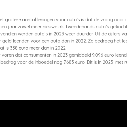
et grotere aantal leningen voor auto's is dat de vraag naar 
pen jaar zowel meer nieuwe als tweedehands auto’s gekocht
ovendien werden auto’s in 2023 weer duurder. Uit de cijfers va
r geld leenden voor een auto dan in 2022. Zo bedroeg het le
at is 358 euro meer dan in 2022.
ar voren dat consumenten in 2023 gemiddeld 9.096 euro leend
edrag voor de inboedel nog 7.683 euro. Dit is in 2023 met r