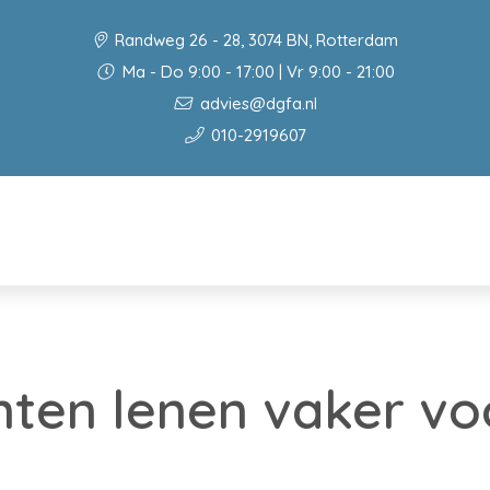
Randweg 26 - 28, 3074 BN, Rotterdam
Ma - Do 9:00 - 17:00 | Vr 9:00 - 21:00
advies@dgfa.nl
010-2919607
ten lenen vaker vo