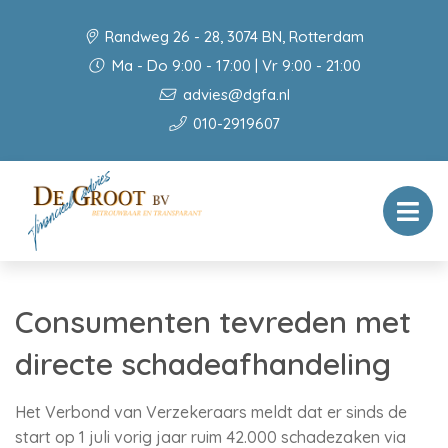
Randweg 26 - 28, 3074 BN, Rotterdam
Ma - Do 9:00 - 17:00 | Vr 9:00 - 21:00
advies@dgfa.nl
010-2919607
Consumenten tevreden met
directe schadeafhandeling
Het Verbond van Verzekeraars meldt dat er sinds de
start op 1 juli vorig jaar ruim 42.000 schadezaken via