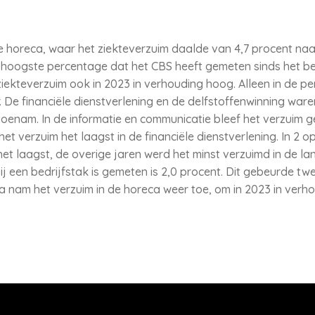
de horeca, waar het ziekteverzuim daalde van 4,7 procent naa
 hoogste percentage dat het CBS heeft gemeten sinds het be
kteverzuim ook in 2023 in verhouding hoog. Alleen in de pe
. De financiële dienstverlening en de delfstoffenwinning ware
toenam. In de informatie en communicatie bleef het verzuim ge
het verzuim het laagst in de financiële dienstverlening. In 2 
het laagst, de overige jaren werd het minst verzuimd in de l
ij een bedrijfstak is gemeten is 2,0 procent. Dit gebeurde tw
a nam het verzuim in de horeca weer toe, om in 2023 in verho