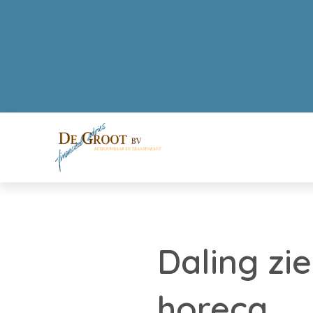
Daling zi
horeca