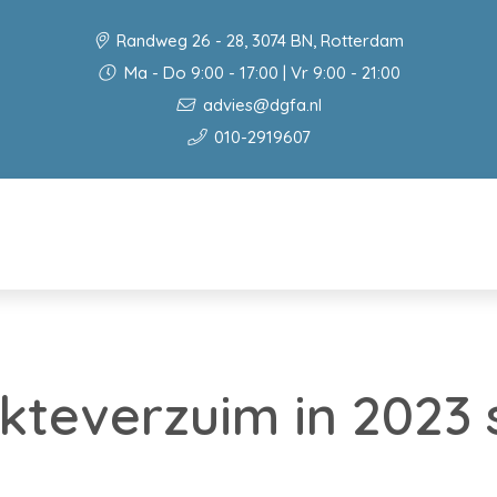
Randweg 26 - 28, 3074 BN, Rotterdam
Ma - Do 9:00 - 17:00 | Vr 9:00 - 21:00
advies@dgfa.nl
010-2919607
ekteverzuim in 2023 s