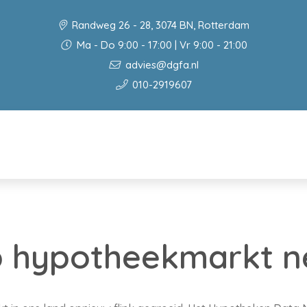
Randweg 26 - 28, 3074 BN, Rotterdam
Ma - Do 9:00 - 17:00 | Vr 9:00 - 21:00
advies@dgfa.nl
010-2919607
p hypotheekmarkt n