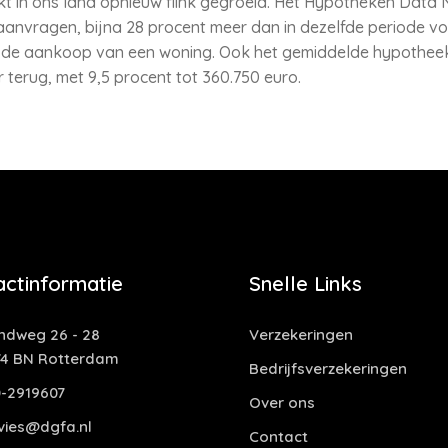
 in ons land opnieuw flink gegroeid. Het Hypotheken Data N
anvragen, bijna 28 procent meer dan in dezelfde periode vo
r de aankoop van een woning. Ook het gemiddelde hypothe
 terug, met 9,5 procent tot 360.750 euro.
actinformatie
Snelle Links
ndweg 26 - 28
Verzekeringen
74 BN Rotterdam
Bedrijfsverzekeringen
0-2919607
Over ons
vies@dgfa.nl
Contact