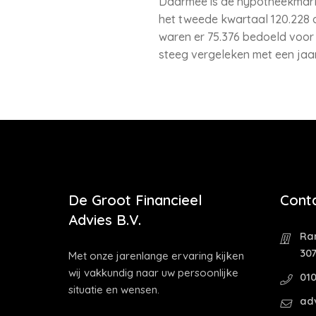
Daarmee is de hypotheekmarkt
het tweede kwartaal 120.228 a
waren er 75.376 bedoeld voo
steeg vergeleken met een jaar
De Groot Financieel
Cont
Advies B.V.
Ra
30
Met onze jarenlange ervaring kijken
wij vakkundig naar uw persoonlijke
01
situatie en wensen.
ad