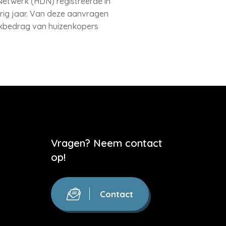
etwerk (HDN) registreerde in
rig jaar. Van deze aanvragen
ekbedrag van huizenkopers
Vragen? Neem contact
op!
Contact