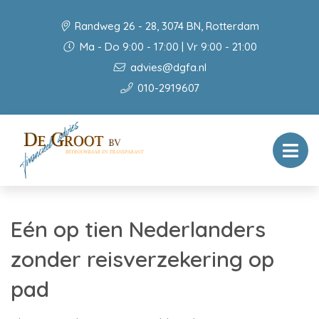
Randweg 26 - 28, 3074 BN, Rotterdam
Ma - Do 9:00 - 17:00 | Vr 9:00 - 21:00
advies@dgfa.nl
010-2919607
Eén op tien Nederlanders
zonder reisverzekering op
pad