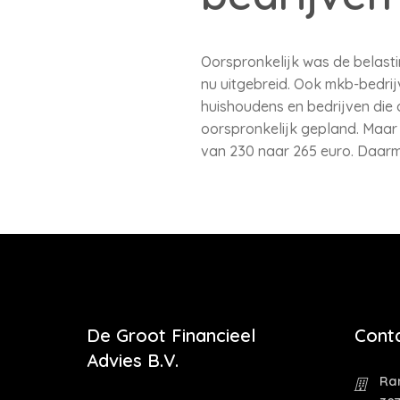
Oorspronkelijk was de belast
nu uitgebreid. Ook mkb-bedrij
huishoudens en bedrijven die o
oorspronkelijk gepland. Maar
van 230 naar 265 euro. Daarm
De Groot Financieel
Cont
Advies B.V.
Ra