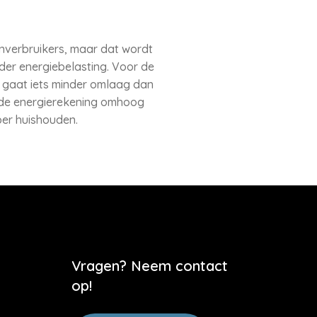
nverbruikers, maar dat wordt
der energiebelasting. Voor de
ng gaat iets minder omlaag dan
 de energierekening omhoog
per huishouden.
Vragen? Neem contact
op!