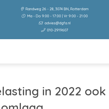
Randweg 26 - 28, 3074 BN, Rotterdam
Ma - Do 9:00 - 17:00 | Vr 9:00 - 21:00
advies@dgfa.nl
010-2919607
lasting in 2022 ook
n omlaag