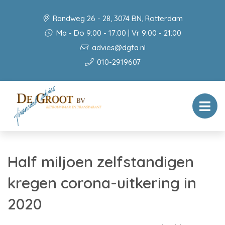
Randweg 26 - 28, 3074 BN, Rotterdam
Ma - Do 9:00 - 17:00 | Vr 9:00 - 21:00
advies@dgfa.nl
010-2919607
Half miljoen zelfstandigen
kregen corona-uitkering in
2020