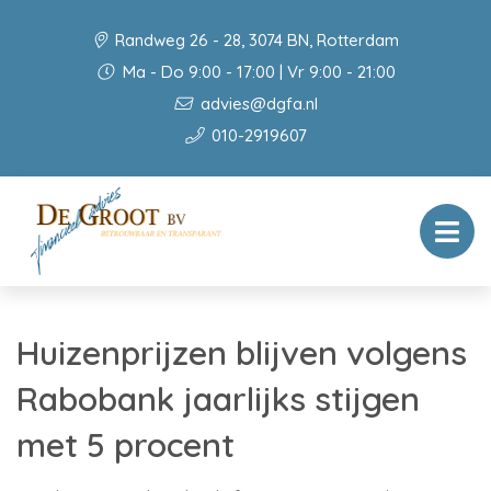
Randweg 26 - 28, 3074 BN, Rotterdam
Ma - Do 9:00 - 17:00 | Vr 9:00 - 21:00
advies@dgfa.nl
010-2919607
Huizenprijzen blijven volgens
Rabobank jaarlijks stijgen
met 5 procent