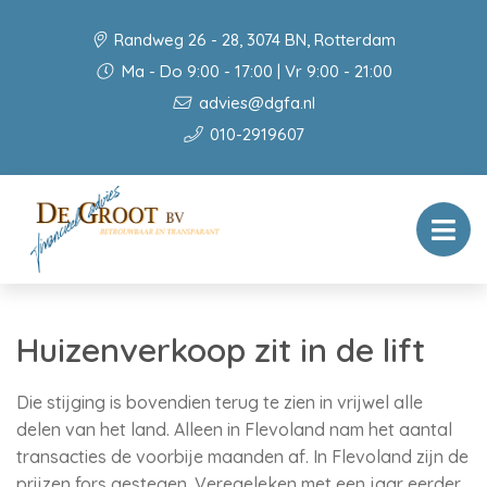
Randweg 26 - 28, 3074 BN, Rotterdam
Ma - Do 9:00 - 17:00 | Vr 9:00 - 21:00
advies@dgfa.nl
010-2919607
Huizenverkoop zit in de lift
Die stijging is bovendien terug te zien in vrijwel alle
delen van het land. Alleen in Flevoland nam het aantal
transacties de voorbije maanden af. In Flevoland zijn de
prijzen fors gestegen. Veregeleken met een jaar eerder