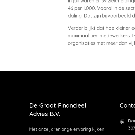
In juli waren er 39 ziekmeldi
46 per 1.000. Vooral in de sec
daling. Dat zijn bijvoorbeeld 
Verder blijkt dat hoe kleiner e
maximaal tien medewerkers: tw
organisaties met meer dan vi
De Groot Financieel
Cont
Advies B.V.
Ra
30
Met onze jarenlange ervaring kijken