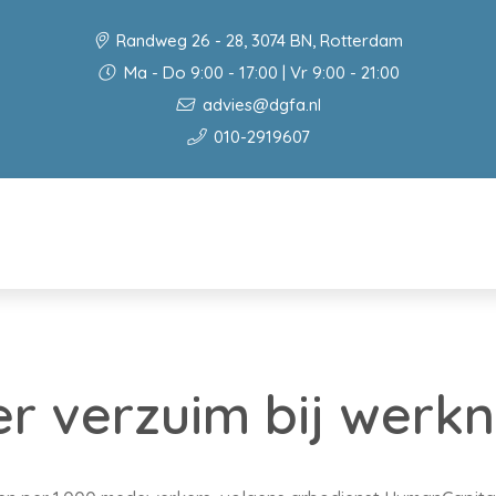
Randweg 26 - 28, 3074 BN, Rotterdam
Ma - Do 9:00 - 17:00 | Vr 9:00 - 21:00
advies@dgfa.nl
010-2919607
er verzuim bij werk