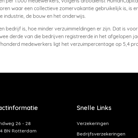
ngen per 1.000 medewerkers, volgens arbodienst HumanCapital
toren waar een collectieve zomervakantie gebruikelijk is, is 
de industrie, de bouw en het onderwijs.
en bedrijf is, hoe minder verzuimmeldingen er zijn. Dat is voo
ee derde van die bedrijven registreerde in het afgelopen jaa
jfhonderd medewerkers ligt het verzuimpercentage op 5,4 pr
actinformatie
Snelle Links
ndweg 26 - 28
Verzekeringen
74 BN Rotterdam
Bedrijfsverzekeringen