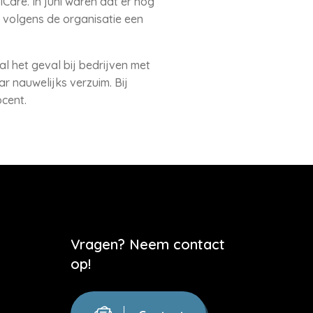
Care. In juni waren dat er nog
er volgens de organisatie een
ral het geval bij bedrijven met
r nauwelijks verzuim. Bij
ocent.
Vragen? Neem contact
op!