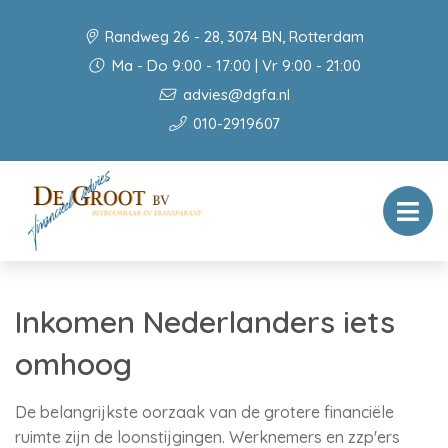
Randweg 26 - 28, 3074 BN, Rotterdam
Ma - Do 9:00 - 17:00 | Vr 9:00 - 21:00
advies@dgfa.nl
010-2919607
Inkomen Nederlanders iets
omhoog
De belangrijkste oorzaak van de grotere financiële
ruimte zijn de loonstijgingen. Werknemers en zzp'ers