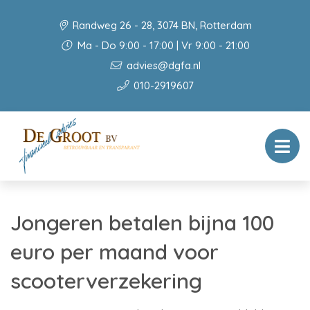
Randweg 26 - 28, 3074 BN, Rotterdam
Ma - Do 9:00 - 17:00 | Vr 9:00 - 21:00
advies@dgfa.nl
010-2919607
Jongeren betalen bijna 100
euro per maand voor
scooterverzekering