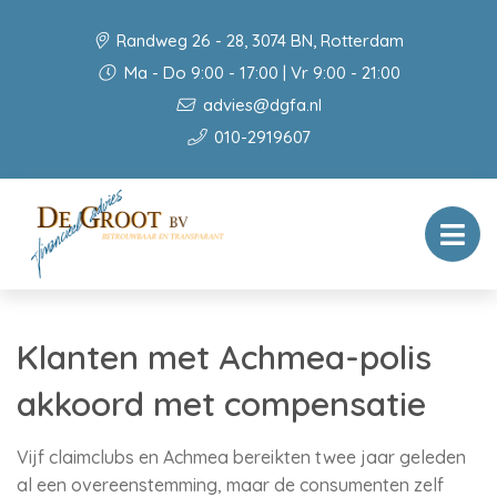
Randweg 26 - 28, 3074 BN, Rotterdam
Ma - Do 9:00 - 17:00 | Vr 9:00 - 21:00
advies@dgfa.nl
010-2919607
Klanten met Achmea-polis
akkoord met compensatie
Vijf claimclubs en Achmea bereikten twee jaar geleden
al een overeenstemming, maar de consumenten zelf