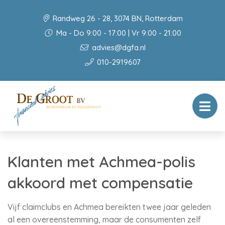
Randweg 26 - 28, 3074 BN, Rotterdam
Ma - Do 9:00 - 17:00 | Vr 9:00 - 21:00
advies@dgfa.nl
010-2919607
Klanten met Achmea-polis
akkoord met compensatie
Vijf claimclubs en Achmea bereikten twee jaar geleden
al een overeenstemming, maar de consumenten zelf