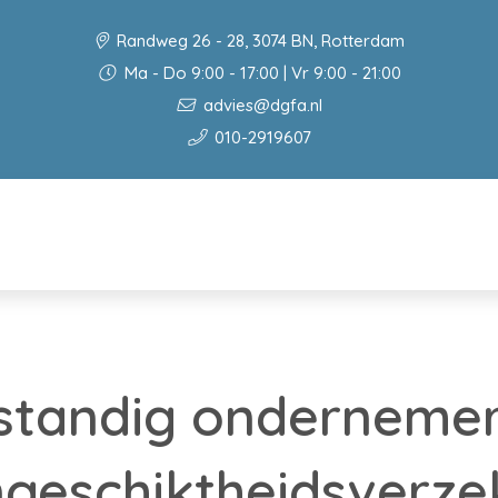
Randweg 26 - 28, 3074 BN, Rotterdam
Ma - Do 9:00 - 17:00 | Vr 9:00 - 21:00
advies@dgfa.nl
010-2919607
fstandig onderneme
geschiktheidsverze