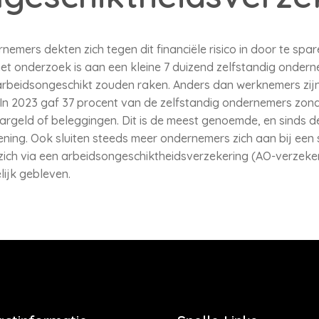
emers dekten zich tegen dit financiële risico in door te spare
 het onderzoek is aan een kleine 7 duizend zelfstandig ondern
arbeidsongeschikt zouden raken. Anders dan werknemers zijn z
 In 2023 gaf 37 procent van de zelfstandig ondernemers zon
argeld of beleggingen. Dit is de meest genoemde, en sinds d
ing. Ook sluiten steeds meer ondernemers zich aan bij een 
ich via een arbeidsongeschiktheidsverzekering (AO-verzekering
lijk gebleven.