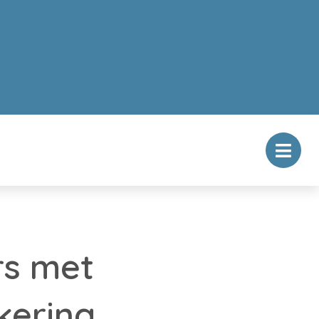
rs met
kering