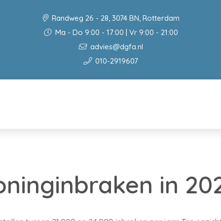
Randweg 26 - 28, 3074 BN, Rotterdam
Ma - Do 9:00 - 17:00 | Vr 9:00 - 21:00
advies@dgfa.nl
010-2919607
ninginbraken in 20