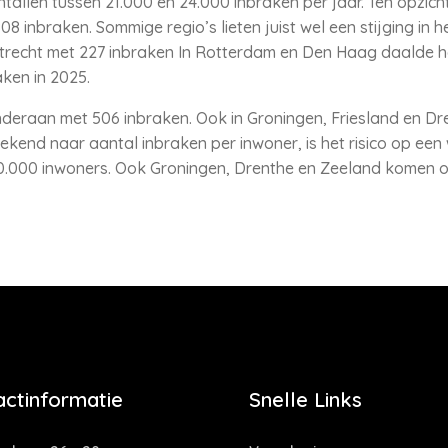
allen tussen 21.000 en 24.000 inbraken per jaar. Ten opzic
08 inbraken. Sommige regio’s lieten juist wel een stijging in h
Utrecht met 227 inbraken In Rotterdam en Den Haag daalde he
aken in 2025.
nderaan met 506 inbraken. Ook in Groningen, Friesland en Dr
ekend naar aantal inbraken per inwoner, is het risico op een
10.000 inwoners. Ook Groningen, Drenthe en Zeeland komen o
actinformatie
Snelle Links