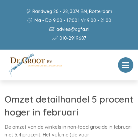
Randweg 26 - 28, 3074 BN, Rotterdam
Ma - Do 9:00 - 17:00 | Vr 9:00 - 21:00
advies@dgfa.nl
010-2919607
Omzet detailhandel 5 procent
hoger in februari
De omzet van de winkels in non-food groeide in februari
met 5,4 procent. Het volume (de voor