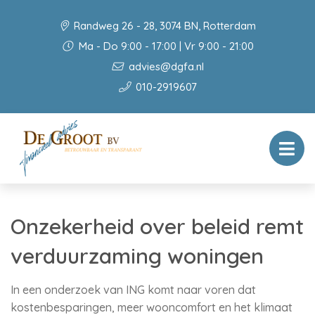
Randweg 26 - 28, 3074 BN, Rotterdam
Ma - Do 9:00 - 17:00 | Vr 9:00 - 21:00
advies@dgfa.nl
010-2919607
Onzekerheid over beleid remt
verduurzaming woningen
In een onderzoek van ING komt naar voren dat
kostenbesparingen, meer wooncomfort en het klimaat