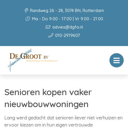
Randweg 26 - 28, 3074 BN, Rotterdam
Ma - Do 9:00 - 17:00 | Vr 9:00 - 21:00
advies@dgfa.nl
010-2919607
Senioren kopen vaker
nieuwbouwwoningen
Lang werd gedacht dat senioren liever niet verhuizen en
ervoor kiezen om in hun eigen vertrouwde