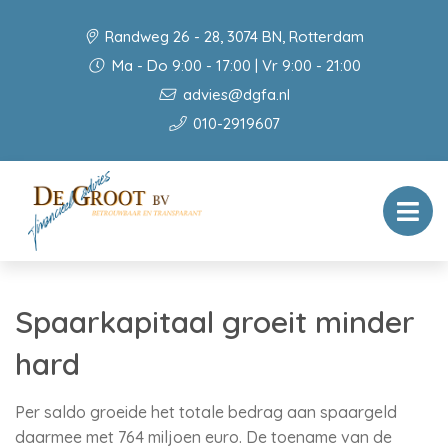
Randweg 26 - 28, 3074 BN, Rotterdam
Ma - Do 9:00 - 17:00 | Vr 9:00 - 21:00
advies@dgfa.nl
010-2919607
Spaarkapitaal groeit minder
hard
Per saldo groeide het totale bedrag aan spaargeld
daarmee met 764 miljoen euro. De toename van de