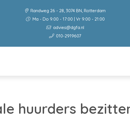
Randweg 26 - 28, 3074 BN, Rotterdam
Ma - Do 9:00 - 17:00 | Vr 9:00 - 21:00
advies@dgfa.nl
010-2919607
ale huurders bezitte