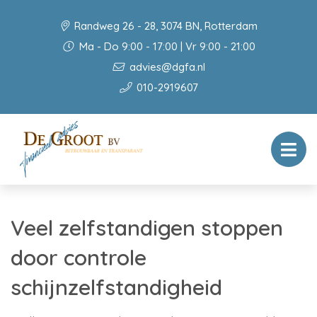
Randweg 26 - 28, 3074 BN, Rotterdam
Ma - Do 9:00 - 17:00 | Vr 9:00 - 21:00
advies@dgfa.nl
010-2919607
Veel zelfstandigen stoppen
door controle
schijnzelfstandigheid