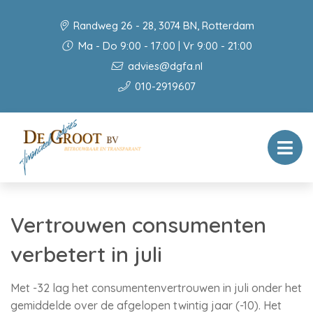
Randweg 26 - 28, 3074 BN, Rotterdam
Ma - Do 9:00 - 17:00 | Vr 9:00 - 21:00
advies@dgfa.nl
010-2919607
Vertrouwen consumenten
verbetert in juli
Met -32 lag het consumentenvertrouwen in juli onder het
gemiddelde over de afgelopen twintig jaar (-10). Het