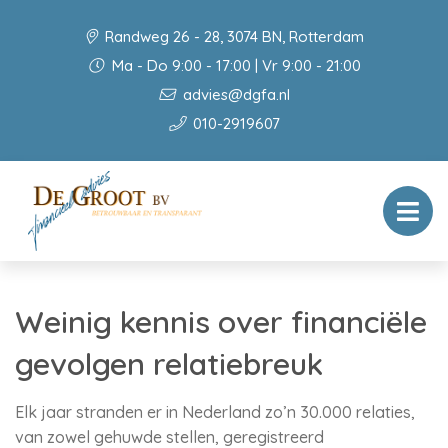
Randweg 26 - 28, 3074 BN, Rotterdam
Ma - Do 9:00 - 17:00 | Vr 9:00 - 21:00
advies@dgfa.nl
010-2919607
Weinig kennis over financiële
gevolgen relatiebreuk
Elk jaar stranden er in Nederland zo’n 30.000 relaties,
van zowel gehuwde stellen, geregistreerd