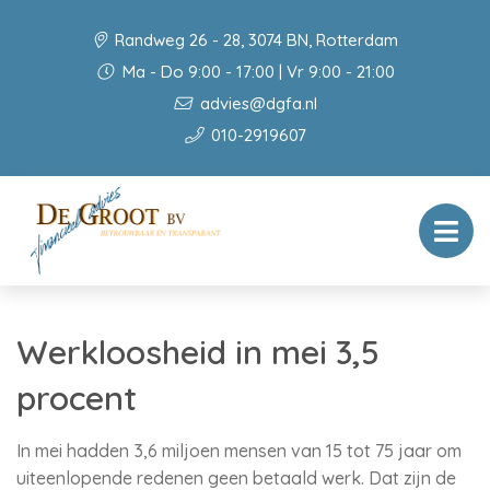
Randweg 26 - 28, 3074 BN, Rotterdam
Ma - Do 9:00 - 17:00 | Vr 9:00 - 21:00
advies@dgfa.nl
010-2919607
Werkloosheid in mei 3,5
procent
In mei hadden 3,6 miljoen mensen van 15 tot 75 jaar om
uiteenlopende redenen geen betaald werk. Dat zijn de