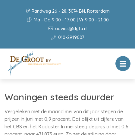
Randweg 26 - 28, 3074 BN, Rotterdam
Ma - Do 9:00 - 17:00 | Vr 9:00 - 21:00
advies@dgfa.nl
010-2919607
Woningen steeds duurder
Vergeleken met de maand mei van dit jaar stegen de
prijzen in juni met 0,9 procent. Dat blijkt uit cijfers van
het CBS en het Kadaster. In mei steeg de prijs al met 0,6
procent, naar 471.875 euro. Zo zet de stijging door