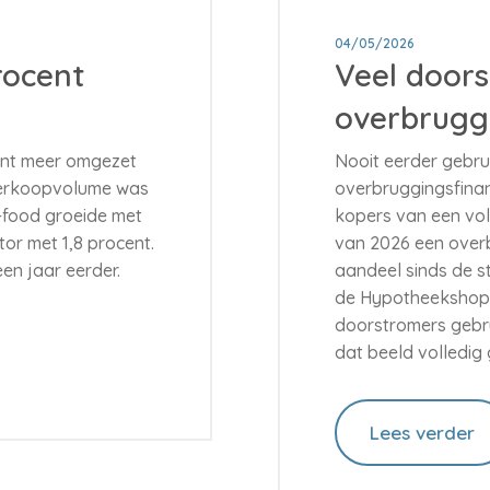
04/05/2026
rocent
Veel door
overbrugg
cent meer omgezet
Nooit eerder gebru
 verkoopvolume was
overbruggingsfinanc
-food groeide met
kopers van een vol
or met 1,8 procent.
van 2026 een overb
en jaar eerder.
aandeel sinds de st
de Hypotheekshop.
doorstromers gebru
dat beeld volledig
Lees verder