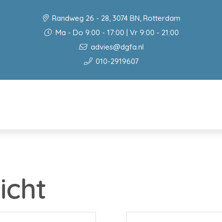
Randweg 26 - 28, 3074 BN, Rotterdam
Ma - Do 9:00 - 17:00 | Vr 9:00 - 21:00
advies@dgfa.nl
010-2919607
icht