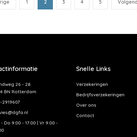
rige
1
2
3
4
5
Volgen
actinformatie
Snelle Links
ndweg 26 - 28
Verzekeringen
74 BN Rotterdam
Bedrijfsverzekeringen
0-2919607
Over ons
vies@dgfa.nl
Contact
- Do 9:00 - 17:00 | Vr 9:00 -
00