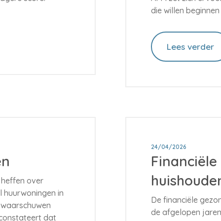
die willen beginne
Lees verder
24/04/2026
en
Financiële
huishoude
 heffen over
al huurwoningen in
De financiële gezo
r waarschuwen
de afgelopen jaren
onstateert dat