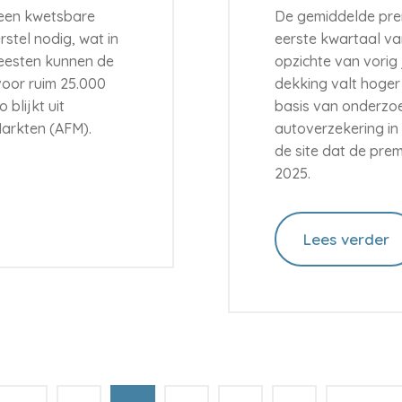
 een kwetsbare
De gemiddelde prem
rstel nodig, wat in
eerste kwartaal va
meesten kunnen de
opzichte van vorig
 voor ruim 25.000
dekking valt hoger u
 blijkt uit
basis van onderzo
Markten (AFM).
autoverzekering in 
de site dat de prem
2025.
Lees verder