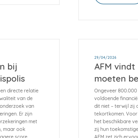
29/04/2026
n bij
AFM vindt
spolis
moeten be
n directe relatie
Ongeveer 800.000
aliteit van de
voldoende financi
e onderzoek van
dit niet – terwijl z
ingen. Er zijn
tekortkomen. Voor
rzekeringen met
het beschikbare ve
n, maar ook
zij hun toekomstige
lagere score.
AFM zet zich ervo