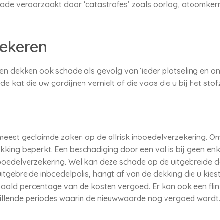
ade veroorzaakt door ‘catastrofes’ zoals oorlog, atoomker
zekeren
n dekken ook schade als gevolg van ‘ieder plotseling en onv
e kat die uw gordijnen vernielt of die vaas die u bij het sto
eest geclaimde zaken op de allrisk inboedelverzekering. O
kking beperkt. Een beschadiging door een val is bij geen e
boedelverzekering. Wel kan deze schade op de uitgebreide 
uitgebreide inboedelpolis, hangt af van de dekking die u kies
ald percentage van de kosten vergoed. Er kan ook een flink 
illende periodes waarin de nieuwwaarde nog vergoed wordt