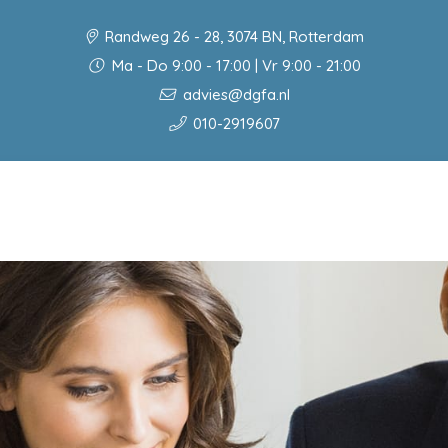
Randweg 26 - 28, 3074 BN, Rotterdam
Ma - Do 9:00 - 17:00 | Vr 9:00 - 21:00
advies@dgfa.nl
010-2919607