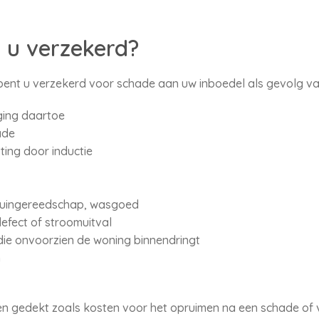
 u verzekerd?
bent u verzekerd voor schade aan uw inboedel als gevolg v
oging daartoe
ade
ting door inductie
, tuingereedschap, wasgoed
defect of stroomuitval
ie onvoorzien de woning binnendringt
n
ten gedekt zoals kosten voor het opruimen na een schade of