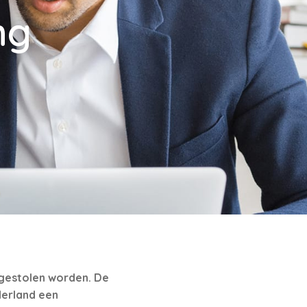
ng
 gestolen worden. De
derland een