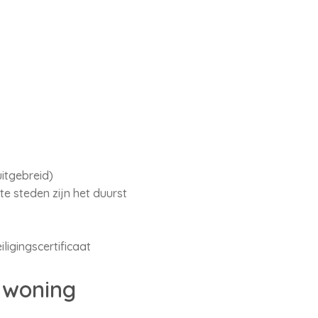
itgebreid)
e steden zijn het duurst
igingscertificaat
 woning