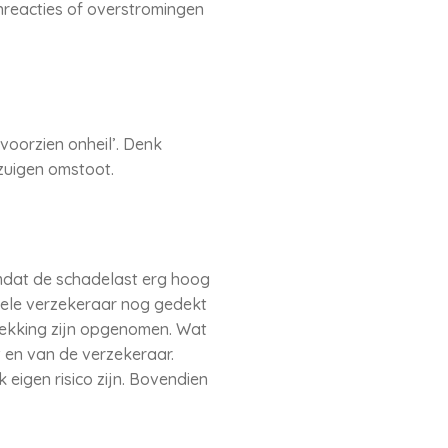
nreacties of overstromingen
oorzien onheil’. Denk
fzuigen omstoot.
mdat de schadelast erg hoog
nkele verzekeraar nog gedekt
dekking zijn opgenomen. Wat
t en van de verzekeraar.
eigen risico zijn. Bovendien
.